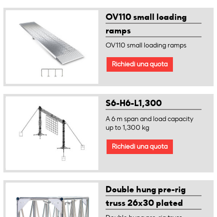
OV110 small loading
ramps
OV110 small loading ramps
Richiedi una quota
S6-H6-L1,300
A 6 m span and load capacity
up to 1,300 kg
Richiedi una quota
Double hung pre-rig
truss 26x30 plated