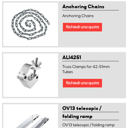
Anchoring Chains
Anchoring Chains
Richiedi una quota
ALI4251
Truss Clamps for 42-51mm
Tubes
Richiedi una quota
OV13 telecopic /
folding ramp
(chamfered)
OV13 telecopic / folding ramp