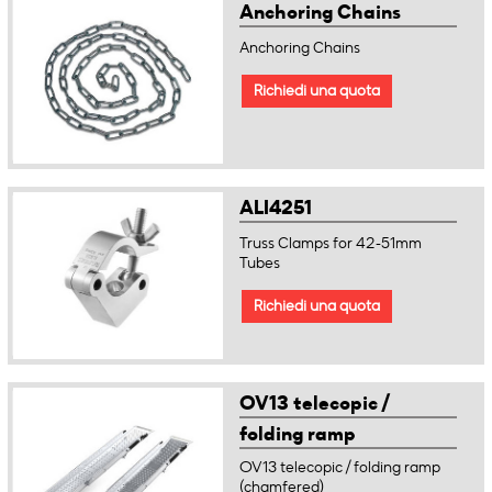
Anchoring Chains
Anchoring Chains
Richiedi una quota
ALI4251
Truss Clamps for 42-51mm
Tubes
Richiedi una quota
OV13 telecopic /
folding ramp
(chamfered)
OV13 telecopic / folding ramp
(chamfered)