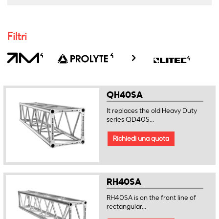
Filtri
QH40SA
It replaces the old Heavy Duty
series QD40S...
Richiedi una quota
RH40SA
RH40SA is on the front line of
rectangular...