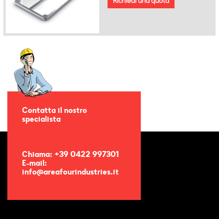
Richiedi una quota
Contatta il nostro
specialista
Chiama: +39 0422 997301
E-mail:
info@areafourindustries.it